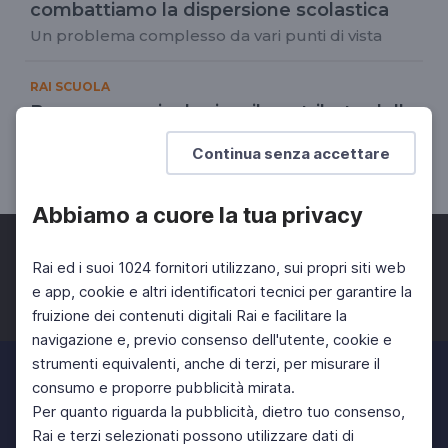
combattiamo la dispersione scolastica
Un problema complesso da vari punti di vista
RAI SCUOLA
Benessere psicologico: il contributo della
ricerca INDIRE
Continua senza accettare
La formazione della comunità educante
Abbiamo a cuore la tua privacy
Rai ed i suoi 1024 fornitori utilizzano, sui propri siti web
e app, cookie e altri identificatori tecnici per garantire la
fruizione dei contenuti digitali Rai e facilitare la
Facebook
Twitter
Instagram
navigazione e, previo consenso dell'utente, cookie e
strumenti equivalenti, anche di terzi, per misurare il
consumo e proporre pubblicità mirata.
Per quanto riguarda la pubblicità, dietro tuo consenso,
Rai e terzi selezionati possono utilizzare dati di