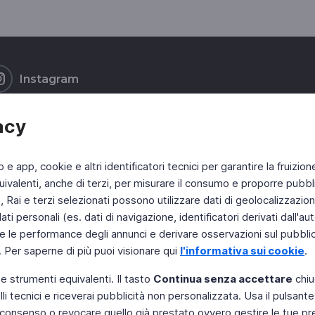
Instagram
acy
b e app, cookie e altri identificatori tecnici per garantire la fruizion
ivalenti, anche di terzi, per misurare il consumo e proporre pubbli
Rai e terzi selezionati possono utilizzare dati di geolocalizzazione,
 personali (es. dati di navigazione, identificatori derivati dall'auten
e le performance degli annunci e derivare osservazioni sul pubblico
. Per saperne di più puoi visionare qui
l'informativa sui cookie
.
 e strumenti equivalenti. Il tasto
Continua senza accettare
chiu
li tecnici e riceverai pubblicità non personalizzata. Usa il pulsant
 il consenso o revocare quello già prestato ovvero gestire le tue p