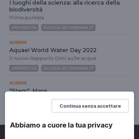
I luoghi della scienza: alla ricerca della
biodiversità
Prima puntata
UNIVERSITÀ
SCUOLA SECONDARIA 2°
SCIENZE
Aquae! World Water Day 2022
Il nuovo Rapporto ONU sulle acque
UNIVERSITÀ
SCUOLA SECONDARIA 2°
SCIENZE
"Stem". Mare
Puntata 20
Continua senza accettare
UNIVERSITÀ
SCUOLA SECONDARIA 2°
Abbiamo a cuore la tua privacy