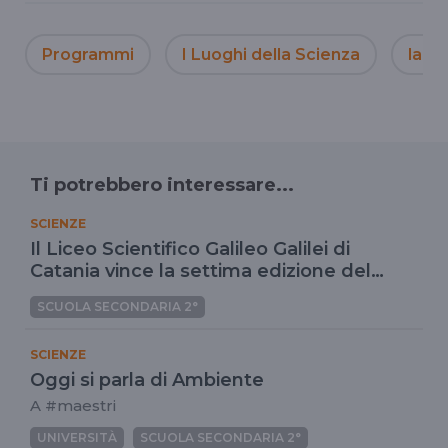
Programmi
I Luoghi della Scienza
la sc
Ti potrebbero interessare...
SCIENZE
Il Liceo Scientifico Galileo Galilei di
Catania vince la settima edizione del
Concorso nazionale Mad for Science
SCUOLA SECONDARIA 2°
SCIENZE
Oggi si parla di Ambiente
A #maestri
UNIVERSITÀ
SCUOLA SECONDARIA 2°