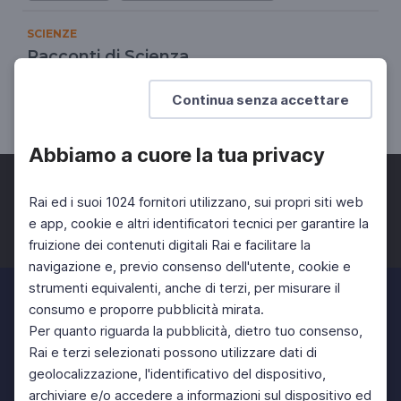
SCIENZE
Racconti di Scienza
Un programma di Rai Scuola
Continua senza accettare
SCUOLA SECONDARIA 2°
Abbiamo a cuore la tua privacy
Rai ed i suoi 1024 fornitori utilizzano, sui propri siti web
e app, cookie e altri identificatori tecnici per garantire la
fruizione dei contenuti digitali Rai e facilitare la
Facebook
Twitter
Instagram
navigazione e, previo consenso dell'utente, cookie e
strumenti equivalenti, anche di terzi, per misurare il
consumo e proporre pubblicità mirata.
Per quanto riguarda la pubblicità, dietro tuo consenso,
Rai e terzi selezionati possono utilizzare dati di
geolocalizzazione, l'identificativo del dispositivo,
archiviare e/o accedere a informazioni sul dispositivo ed