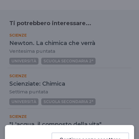
Ti potrebbero interessare...
SCIENZE
Newton. La chimica che verrà
Ventesima puntata
UNIVERSITÀ
SCUOLA SECONDARIA 2°
SCIENZE
Scienziate: Chimica
Settima puntata
UNIVERSITÀ
SCUOLA SECONDARIA 2°
SCIENZE
"L'acqua, il composto della vita"
Da Memex Nautilus