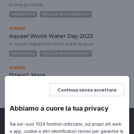
Prima puntata
UNIVERSITÀ
SCUOLA SECONDARIA 2°
SCIENZE
Aquae! World Water Day 2022
Il nuovo Rapporto ONU sulle acque
UNIVERSITÀ
SCUOLA SECONDARIA 2°
SCIENZE
"Stem". Mare
Puntata 20
Continua senza accettare
UNIVERSITÀ
SCUOLA SECONDARIA 2°
Abbiamo a cuore la tua privacy
Rai ed i suoi 1024 fornitori utilizzano, sui propri siti web
e app, cookie e altri identificatori tecnici per garantire la