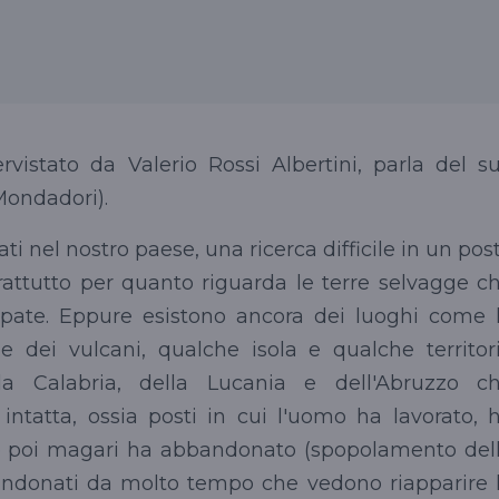
tervistato da Valerio Rossi Albertini, parla del s
Mondadori).
ti nel nostro paese, una ricerca difficile in un pos
prattutto per quanto riguarda le terre selvagge c
pate. Eppure esistono ancora dei luoghi come 
 dei vulcani, qualche isola e qualche territor
la Calabria, della Lucania e dell'Abruzzo c
ntatta, ossia posti in cui l'uomo ha lavorato, 
e poi magari ha abbandonato (spopolamento del
ndonati da molto tempo che vedono riapparire 