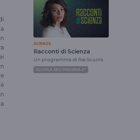
di
na
Un
SCIENZE
ra
Racconti di Scienza
ei
Un programma di Rai Scuola
un
SCUOLA SECONDARIA 2°
ne
 è
un
ta