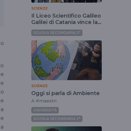
SCIENZE
Il Liceo Scientifico Galileo
Galilei di Catania vince la
settima edizione del
SCUOLA SECONDARIA 2°
Concorso nazionale Mad
for Science
uo
to
he
le
SCIENZE
io
Oggi si parla di Ambiente
he
A #maestri
ha
UNIVERSITÀ
le
SCUOLA SECONDARIA 2°
la