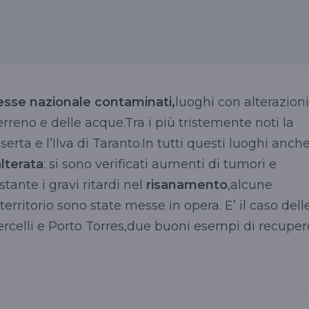
eresse nazionale
contaminati,
luoghi con alterazioni
erreno e delle acque.Tra i più tristemente noti la
aserta e
l’Ilva
di Taranto.In tutti questi luoghi anch
lterata
: si sono verificati aumenti di tumori e
ante i gravi ritardi nel
risanamento
,alcune
territorio sono state messe in opera. E’ il caso dell
ercelli e Porto
Torres
,due buoni esempi di recuper