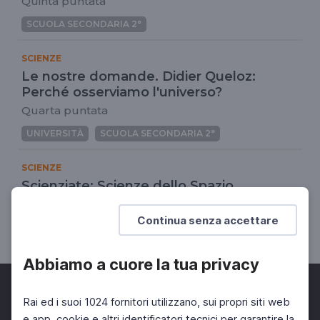
Quinta puntata
SCUOLA SECONDARIA 2°
SCIENZE
Le nostre domande. Didier Queloz:
Perché osserviamo l'universo?
Quarta puntata
UNIVERSITÀ
SCUOLA SECONDARIA 2°
SCIENZE
Scienziate: Scienze dello Spazio
Quarta puntata
Continua senza accettare
DOCENTI
SCUOLA SECONDARIA 2°
Abbiamo a cuore la tua privacy
Rai ed i suoi 1024 fornitori utilizzano, sui propri siti web
e app, cookie e altri identificatori tecnici per garantire la