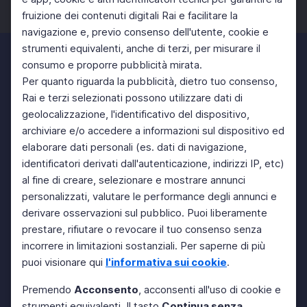
fruizione dei contenuti digitali Rai e facilitare la
Facebook
Twitter
Instagram
navigazione e, previo consenso dell'utente, cookie e
strumenti equivalenti, anche di terzi, per misurare il
consumo e proporre pubblicità mirata.
Per quanto riguarda la pubblicità, dietro tuo consenso,
Rai e terzi selezionati possono utilizzare dati di
geolocalizzazione, l'identificativo del dispositivo,
archiviare e/o accedere a informazioni sul dispositivo ed
elaborare dati personali (es. dati di navigazione,
identificatori derivati dall'autenticazione, indirizzi IP, etc)
al fine di creare, selezionare e mostrare annunci
personalizzati, valutare le performance degli annunci e
derivare osservazioni sul pubblico. Puoi liberamente
prestare, rifiutare o revocare il tuo consenso senza
incorrere in limitazioni sostanziali. Per saperne di più
puoi visionare qui
l'informativa sui cookie
.
Premendo
Acconsento
, acconsenti all'uso di cookie e
strumenti equivalenti. Il tasto
Continua senza