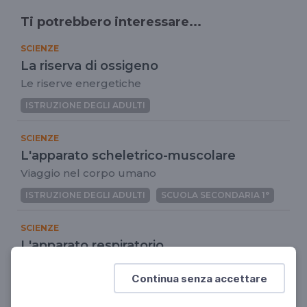
Ti potrebbero interessare...
SCIENZE
La riserva di ossigeno
Le riserve energetiche
ISTRUZIONE DEGLI ADULTI
SCIENZE
L'apparato scheletrico-muscolare
Viaggio nel corpo umano
ISTRUZIONE DEGLI ADULTI
SCUOLA SECONDARIA 1°
SCIENZE
L'apparato respiratorio
Viaggio nel corpo umano
Continua senza accettare
ISTRUZIONE DEGLI ADULTI
SCUOLA SECONDARIA 1°