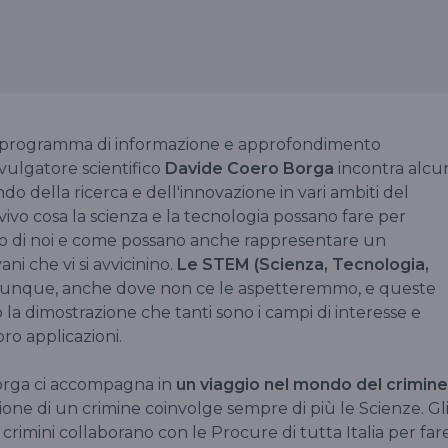
l programma di informazione e approfondimento
divulgatore scientifico
Davide Coero Borga
incontra alcu
do della ricerca e dell'innovazione in vari ambiti del
vivo cosa la scienza e la tecnologia possano fare per
no di noi e come possano anche rappresentare un
ni che vi si avvicinino.
Le STEM (Scienza, Tecnologia,
unque, anche dove non ce le aspetteremmo, e queste
a dimostrazione che tanti sono i campi di interesse e
oro applicazioni.
orga ci accompagna in
un viaggio nel mondo del crimine
ione di un crimine coinvolge sempre di più le Scienze. Gl
 crimini collaborano con le Procure di tutta Italia per far