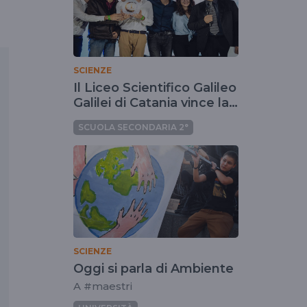
SCIENZE
Il Liceo Scientifico Galileo
Galilei di Catania vince la
settima edizione del
SCUOLA SECONDARIA 2°
Concorso nazionale Mad
for Science
SCIENZE
Oggi si parla di Ambiente
A #maestri