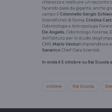
chiarezza e restituire un racconto o
facendo passi da gigante, anche graz
campo il
Colonnello Sergio Schia
Scientifiche) di Roma,
Cristina Cat
Odontologia e Antropologia Forense
De Angelis
, Odontologo Forense,
G
dell’Istituto per lo studio degli imp
CNR,
Mario Venturi
Imprenditore e 
Sanarico
Chief Data Scientist.
In onda il 5 ottobre su Rai Scuola a
crimine
Rai Scuola
St