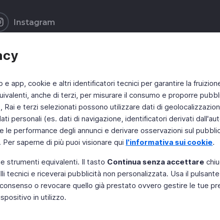
Instagram
acy
b e app, cookie e altri identificatori tecnici per garantire la fruizion
ivalenti, anche di terzi, per misurare il consumo e proporre pubbli
Rai e terzi selezionati possono utilizzare dati di geolocalizzazione,
 personali (es. dati di navigazione, identificatori derivati dall'auten
e le performance degli annunci e derivare osservazioni sul pubblico
. Per saperne di più puoi visionare qui
l'informativa sui cookie
.
 e strumenti equivalenti. Il tasto
Continua senza accettare
chiu
li tecnici e riceverai pubblicità non personalizzata. Usa il pulsant
 il consenso o revocare quello già prestato ovvero gestire le tue p
positivo in utilizzo.