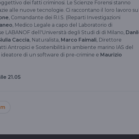
ggettivo dei fatti criminosi. Le Scienze Forensi stanno
ie alle nuove tecnologie. Ci raccontano il loro lavoro su
vone
, Comandante dei R.I.S. (Reparti Investigazioni
taneo
, Medico Legale a capo del Laboratorio di
 LABANOF dell'Università degli Studi di di Milano,
Danil
iulia Caccia
, Naturalista,
Marco Faimali
, Direttore
atti Antropici e Sostenibilità in ambiente marino IAS del
ideatore di un software di pre-crimine e
Maurizio
lle 21.05
em