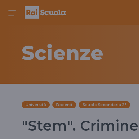
Scienze
Università
Docenti
Scuola Secondaria 2°
"Stem". Crimine