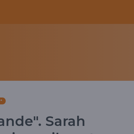
°
ande". Sarah