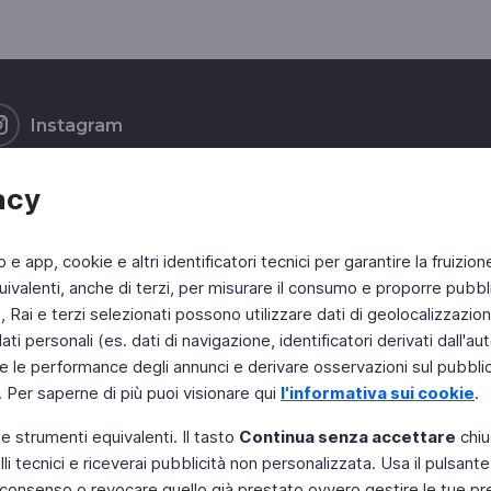
Instagram
acy
b e app, cookie e altri identificatori tecnici per garantire la fruizion
ivalenti, anche di terzi, per misurare il consumo e proporre pubbli
Rai e terzi selezionati possono utilizzare dati di geolocalizzazione,
 personali (es. dati di navigazione, identificatori derivati dall'auten
e le performance degli annunci e derivare osservazioni sul pubblico
. Per saperne di più puoi visionare qui
l'informativa sui cookie
.
 e strumenti equivalenti. Il tasto
Continua senza accettare
chiu
li tecnici e riceverai pubblicità non personalizzata. Usa il pulsant
 il consenso o revocare quello già prestato ovvero gestire le tue p