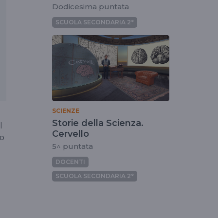
Dodicesima puntata
SCUOLA SECONDARIA 2°
SCIENZE
Storie della Scienza.
l
Cervello
do
5^ puntata
DOCENTI
SCUOLA SECONDARIA 2°