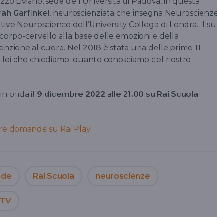
azzo Liviano, sede dell’Università di Padova, in questa
rah Garfinkel
, neuroscienziata che insegna Neuroscienz
itive Neuroscience dell’University College di Londra. Il s
 corpo-cervello alla base delle emozioni e della
enzione al cuore. Nel 2018 è stata una delle prime 11
 a lei che chiediamo: quanto conosciamo del nostro
in onda il
9 dicembre 2022 alle 21.00 su Rai Scuola
re domande su Rai Play
nde
Rai Scuola
neuroscienze
 TV