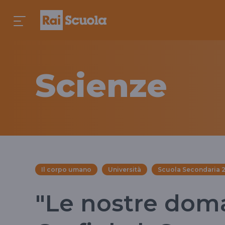
Scienze
Il corpo umano
Università
Scuola Secondaria 2
"Le nostre dom