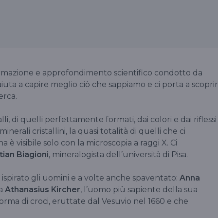
ormazione e approfondimento scientifico condotto da
aiuta a capire meglio ciò che sappiamo e ci porta a scopri
erca.
i, di quelli perfettamente formati, dai colori e dai riflessi
rali cristallini, la quasi totalità di quelli che ci
na è visibile solo con la microscopia a raggi X. Ci
tian Biagioni
, mineralogista dell’università di Pisa.
 ispirato gli uomini e a volte anche spaventato:
Anna
ta
Athanasius Kircher
, l’uomo più sapiente della sua
a forma di croci, eruttate dal Vesuvio nel 1660 e che