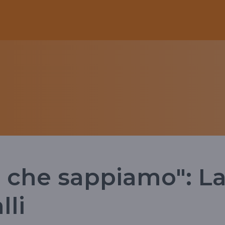
 che sappiamo": L
lli