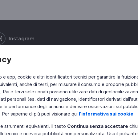
Instagram
acy
b e app, cookie e altri identificatori tecnici per garantire la fruizion
ivalenti, anche di terzi, per misurare il consumo e proporre pubbli
Rai e terzi selezionati possono utilizzare dati di geolocalizzazione,
 personali (es. dati di navigazione, identificatori derivati dall'auten
e le performance degli annunci e derivare osservazioni sul pubblico
. Per saperne di più puoi visionare qui
l'informativa sui cookie
.
 e strumenti equivalenti. Il tasto
Continua senza accettare
chiu
li tecnici e riceverai pubblicità non personalizzata. Usa il pulsant