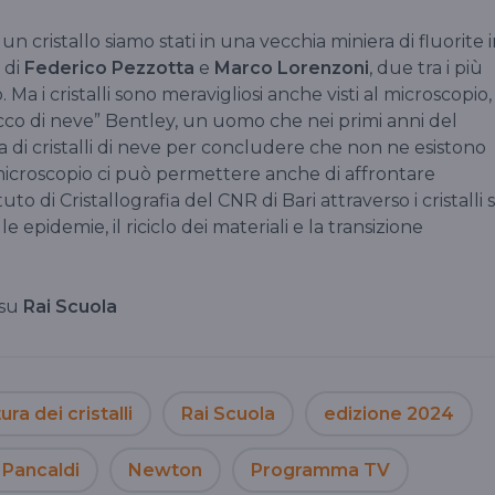
un cristallo siamo stati in una vecchia miniera di fluorite 
 di
Federico Pezzotta
e
Marco Lorenzoni
, due tra i più
. Ma i cristalli sono meravigliosi anche visti al microscopio,
occo di neve” Bentley, un uomo che nei primi anni del
a di cristalli di neve per concludere che non ne esistono
l microscopio ci può permettere anche di affrontare
tuto di Cristallografia del CNR di Bari attraverso i cristalli s
 epidemie, il riciclo dei materiali e la transizione
su
Rai Scuola
ura dei cristalli
Rai Scuola
edizione 2024
 Pancaldi
Newton
Programma TV