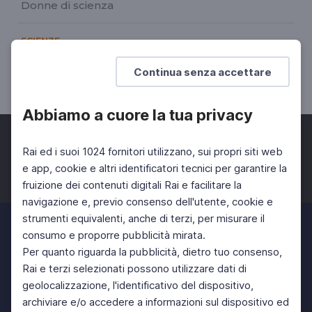
Donne di scienza
SCIENZE
Digital World
Continua senza accettare
Donne nel digitale
Abbiamo a cuore la tua privacy
Rai ed i suoi 1024 fornitori utilizzano, sui propri siti web
e app, cookie e altri identificatori tecnici per garantire la
fruizione dei contenuti digitali Rai e facilitare la
Facebook
Twitter
Instagram
navigazione e, previo consenso dell'utente, cookie e
strumenti equivalenti, anche di terzi, per misurare il
consumo e proporre pubblicità mirata.
Per quanto riguarda la pubblicità, dietro tuo consenso,
Rai e terzi selezionati possono utilizzare dati di
geolocalizzazione, l'identificativo del dispositivo,
archiviare e/o accedere a informazioni sul dispositivo ed