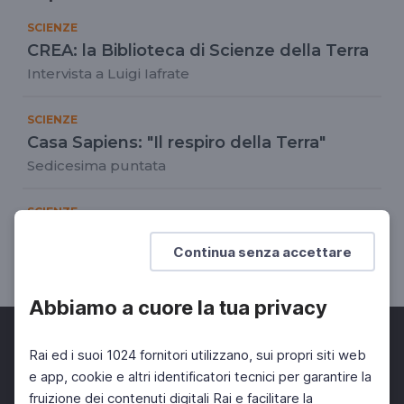
SCIENZE
CREA: la Biblioteca di Scienze della Terra
Intervista a Luigi Iafrate
SCIENZE
Casa Sapiens: "Il respiro della Terra"
Sedicesima puntata
SCIENZE
Casa Sapiens: "Suoli perduti"
Continua senza accettare
Rivedi la 17a puntata
Abbiamo a cuore la tua privacy
Rai ed i suoi 1024 fornitori utilizzano, sui propri siti web
e app, cookie e altri identificatori tecnici per garantire la
fruizione dei contenuti digitali Rai e facilitare la
Facebook
Twitter
Instagram