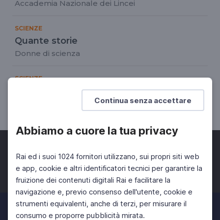
Accademia Nazionale dei Lincei
SCIENZE
Quante storie
Donne di scienza
SCIENZE
ConverseRai: Fabiola Gianotti
Continua senza accettare
La prima donna alla guida del CERN
Abbiamo a cuore la tua privacy
Rai ed i suoi 1024 fornitori utilizzano, sui propri siti web
e app, cookie e altri identificatori tecnici per garantire la
fruizione dei contenuti digitali Rai e facilitare la
Facebook
Twitter
Instagram
navigazione e, previo consenso dell'utente, cookie e
strumenti equivalenti, anche di terzi, per misurare il
consumo e proporre pubblicità mirata.