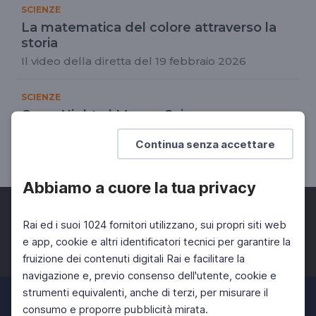
SCIENZE
La matematica del colore attraverso la
storia
Il video della diretta del 19 febbraio 2026
SCIENZE
Open Night al Museo Scienza e
Tecnologia Leonardo da Vinci
Continua senza accettare
Notte Europea dei Ricercatori 2025
Abbiamo a cuore la tua privacy
Rai ed i suoi 1024 fornitori utilizzano, sui propri siti web
e app, cookie e altri identificatori tecnici per garantire la
fruizione dei contenuti digitali Rai e facilitare la
Facebook
Twitter
Instagram
navigazione e, previo consenso dell'utente, cookie e
strumenti equivalenti, anche di terzi, per misurare il
consumo e proporre pubblicità mirata.