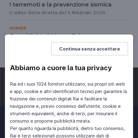
I terremoti e la prevenzione sismica
Il video della diretta del 5 febbraio 2026
SCIENZE
Open Night al Museo Scienza e
Tecnologia Leonardo da Vinci
Continua senza accettare
Notte Europea dei Ricercatori 2025
Abbiamo a cuore la tua privacy
Rai ed i suoi 1024 fornitori utilizzano, sui propri siti web
e app, cookie e altri identificatori tecnici per garantire la
fruizione dei contenuti digitali Rai e facilitare la
Facebook
Twitter
Instagram
navigazione e, previo consenso dell'utente, cookie e
strumenti equivalenti, anche di terzi, per misurare il
consumo e proporre pubblicità mirata.
Per quanto riguarda la pubblicità, dietro tuo consenso,
Rai e terzi selezionati possono utilizzare dati di