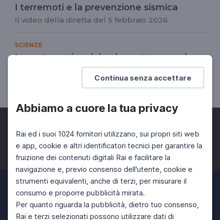
I terremoti e la prevenzione sismica
Il video della diretta del 5 febbraio 2026
SCIENZE
La matematica del colore attraverso la
storia
Continua senza accettare
Il video della diretta del 19 febbraio 2026
Abbiamo a cuore la tua privacy
Rai ed i suoi 1024 fornitori utilizzano, sui propri siti web
e app, cookie e altri identificatori tecnici per garantire la
fruizione dei contenuti digitali Rai e facilitare la
Facebook
Twitter
Instagram
navigazione e, previo consenso dell'utente, cookie e
strumenti equivalenti, anche di terzi, per misurare il
consumo e proporre pubblicità mirata.
Per quanto riguarda la pubblicità, dietro tuo consenso,
Rai e terzi selezionati possono utilizzare dati di