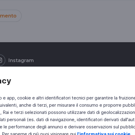
imento
Instagram
acy
b e app, cookie e altri identificatori tecnici per garantire la fruizion
ivalenti, anche di terzi, per misurare il consumo e proporre pubbli
Rai e terzi selezionati possono utilizzare dati di geolocalizzazione,
 personali (es. dati di navigazione, identificatori derivati dall'auten
e le performance degli annunci e derivare osservazioni sul pubblico
. Per saperne di più puoi visionare qui
l'informativa sui cookie
.