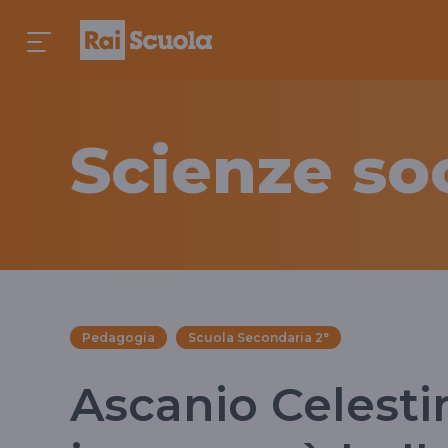
Scienze soc
Pedagogia
Scuola Secondaria 2°
Ascanio Celestin