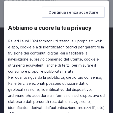
In che città vivremo?
Continua senza accettare
UNIVERSITÀ
SCUOLA SECONDARIA 2°
Abbiamo a cuore la tua privacy
Rai ed i suoi 1024 fornitori utilizzano, sui propri siti web
e app, cookie e altri identificatori tecnici per garantire la
fruizione dei contenuti digitali Rai e facilitare la
Facebook
Twitter
Instagram
navigazione e, previo consenso dell'utente, cookie e
strumenti equivalenti, anche di terzi, per misurare il
consumo e proporre pubblicità mirata.
Per quanto riguarda la pubblicità, dietro tuo consenso,
Rai e terzi selezionati possono utilizzare dati di
geolocalizzazione, l'identificativo del dispositivo,
archiviare e/o accedere a informazioni sul dispositivo ed
elaborare dati personali (es. dati di navigazione,
identificatori derivati dall'autenticazione, indirizzi IP, etc)