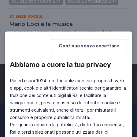
SCUOLA SECONDARIA 2°
SCUOLA SECONDARIA 1°
SCIENZE SOCIALI
Mario Lodi e la musica
Pierguido Asinari, docente di Didattica della
musica Università di Verona
Continua senza accettare
SCUOLA PRIMARIA
Abbiamo a cuore la tua privacy
Rai ed i suoi 1024 fornitori utilizzano, sui propri siti web
e app, cookie e altri identificatori tecnici per garantire la
fruizione dei contenuti digitali Rai e facilitare la
Facebook
Twitter
Instagram
navigazione e, previo consenso dell'utente, cookie e
strumenti equivalenti, anche di terzi, per misurare il
consumo e proporre pubblicità mirata.
Per quanto riguarda la pubblicità, dietro tuo consenso,
Rai e terzi selezionati possono utilizzare dati di