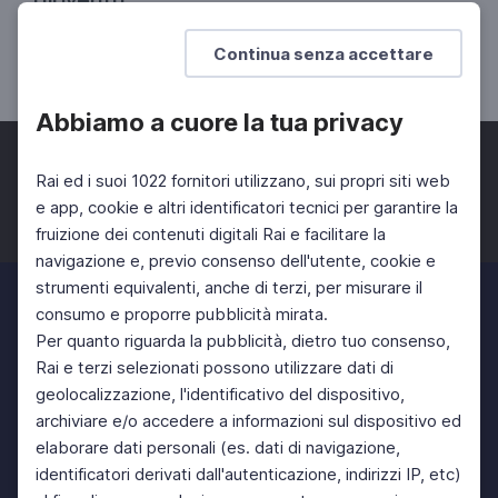
Fondatore dell'Ordine dei Salesiani
Continua senza accettare
SCUOLA SECONDARIA 2°
SCUOLA SECONDARIA 1°
Abbiamo a cuore la tua privacy
Rai ed i suoi 1022 fornitori utilizzano, sui propri siti web
e app, cookie e altri identificatori tecnici per garantire la
fruizione dei contenuti digitali Rai e facilitare la
Facebook
Twitter
Instagram
navigazione e, previo consenso dell'utente, cookie e
strumenti equivalenti, anche di terzi, per misurare il
consumo e proporre pubblicità mirata.
Per quanto riguarda la pubblicità, dietro tuo consenso,
Rai e terzi selezionati possono utilizzare dati di
geolocalizzazione, l'identificativo del dispositivo,
archiviare e/o accedere a informazioni sul dispositivo ed
elaborare dati personali (es. dati di navigazione,
identificatori derivati dall'autenticazione, indirizzi IP, etc)