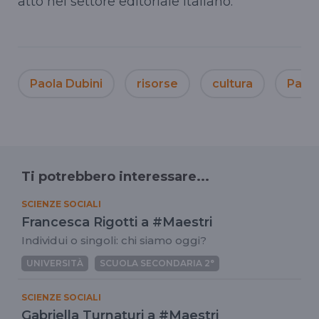
atto nel settore editoriale italiano.
Paola Dubini
risorse
cultura
Patri
Ti potrebbero interessare...
SCIENZE SOCIALI
Francesca Rigotti a #Maestri
Individui o singoli: chi siamo oggi?
UNIVERSITÀ
SCUOLA SECONDARIA 2°
SCIENZE SOCIALI
Gabriella Turnaturi a #Maestri