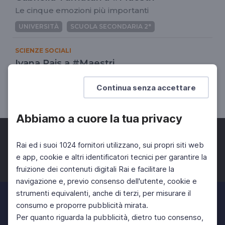
Le cinque emozioni più importanti
UNIVERSITÀ
SCUOLA SECONDARIA 2°
SCIENZE SOCIALI
Ivana Pais a #Maestri
In che città vivremo?
Continua senza accettare
UNIVERSITÀ
SCUOLA SECONDARIA 2°
Abbiamo a cuore la tua privacy
Rai ed i suoi 1024 fornitori utilizzano, sui propri siti web
e app, cookie e altri identificatori tecnici per garantire la
fruizione dei contenuti digitali Rai e facilitare la
Facebook
Twitter
Instagram
navigazione e, previo consenso dell'utente, cookie e
strumenti equivalenti, anche di terzi, per misurare il
consumo e proporre pubblicità mirata.
Per quanto riguarda la pubblicità, dietro tuo consenso,