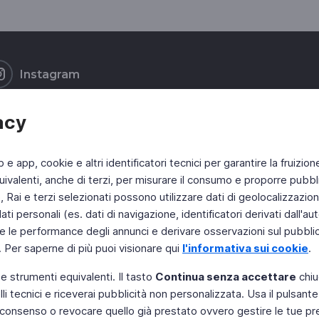
Instagram
acy
b e app, cookie e altri identificatori tecnici per garantire la fruizion
ivalenti, anche di terzi, per misurare il consumo e proporre pubbli
Rai e terzi selezionati possono utilizzare dati di geolocalizzazione,
 personali (es. dati di navigazione, identificatori derivati dall'auten
e le performance degli annunci e derivare osservazioni sul pubblico
. Per saperne di più puoi visionare qui
l'informativa sui cookie
.
 e strumenti equivalenti. Il tasto
Continua senza accettare
chiu
li tecnici e riceverai pubblicità non personalizzata. Usa il pulsant
 il consenso o revocare quello già prestato ovvero gestire le tue p