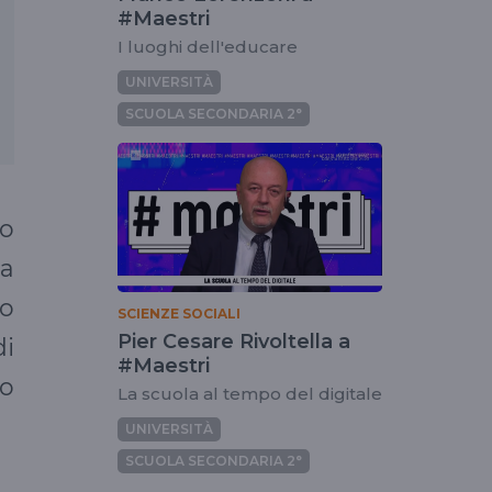
#Maestri
I luoghi dell'educare
UNIVERSITÀ
SCUOLA SECONDARIA 2°
so
la
co
SCIENZE SOCIALI
Pier Cesare Rivoltella a
di
#Maestri
to
La scuola al tempo del digitale
UNIVERSITÀ
SCUOLA SECONDARIA 2°