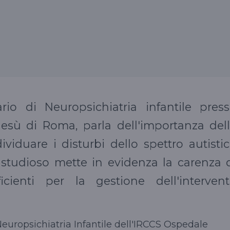
ario di Neuropsichiatria infantile pres
esù di Roma, parla dell'importanza del
ividuare i disturbi dello spettro autisti
o studioso mette in evidenza la carenza 
ufficienti per la gestione dell'interven
europsichiatria Infantile dell'IRCCS Ospeda­le