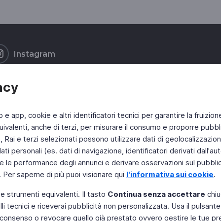
Instagram
acy
b e app, cookie e altri identificatori tecnici per garantire la fruizion
ivalenti, anche di terzi, per misurare il consumo e proporre pubbli
Rai e terzi selezionati possono utilizzare dati di geolocalizzazione,
 personali (es. dati di navigazione, identificatori derivati dall'auten
e le performance degli annunci e derivare osservazioni sul pubblico
. Per saperne di più puoi visionare qui
l'informativa sui cookie
.
 e strumenti equivalenti. Il tasto
Continua senza accettare
chiu
li tecnici e riceverai pubblicità non personalizzata. Usa il pulsant
 il consenso o revocare quello già prestato ovvero gestire le tue p