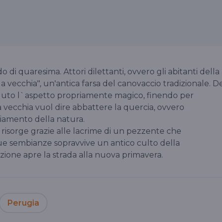
o di quaresima. Attori dilettanti, ovvero gli abitanti della
 vecchia", un'antica farsa del canovaccio tradizionale. D
perduto l`aspetto propriamente magico, finendo per
a vecchia vuol dire abbattere la quercia, ovvero
hiamento della natura.
 risorge grazie alle lacrime di un pezzente che
sue sembianze sopravvive un antico culto della
ezione apre la strada alla nuova primavera.
Perugia