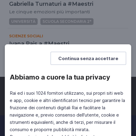
Gabriella Turnaturi a #Maestri
Le cinque emozioni più importanti
UNIVERSITÀ
SCUOLA SECONDARIA 2°
SCIENZE SOCIALI
Ivana Pais a #Maestri
In che città vivremo?
Continua senza accettare
UNIVERSITÀ
SCUOLA SECONDARIA 2°
Abbiamo a cuore la tua privacy
Rai ed i suoi 1024 fornitori utilizzano, sui propri siti web
e app, cookie e altri identificatori tecnici per garantire la
fruizione dei contenuti digitali Rai e facilitare la
Facebook
Twitter
Instagram
navigazione e, previo consenso dell'utente, cookie e
strumenti equivalenti, anche di terzi, per misurare il
consumo e proporre pubblicità mirata.