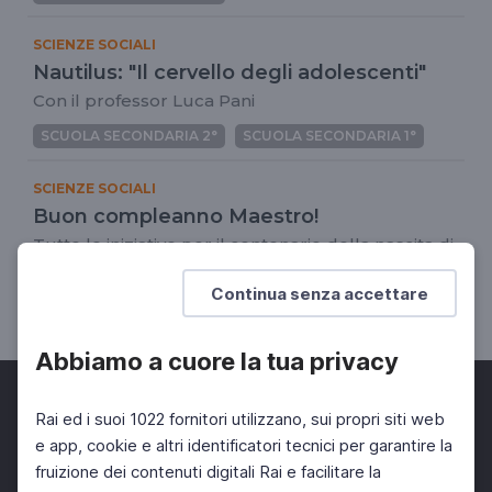
SCIENZE SOCIALI
Nautilus: "Il cervello degli adolescenti"
Con il professor Luca Pani
SCUOLA SECONDARIA 2°
SCUOLA SECONDARIA 1°
SCIENZE SOCIALI
Buon compleanno Maestro!
Tutte le iniziative per il centenario della nascita di
Mario Lodi
Continua senza accettare
DOCENTI
SCUOLA PRIMARIA
Abbiamo a cuore la tua privacy
Rai ed i suoi 1022 fornitori utilizzano, sui propri siti web
e app, cookie e altri identificatori tecnici per garantire la
fruizione dei contenuti digitali Rai e facilitare la
Facebook
Twitter
Instagram