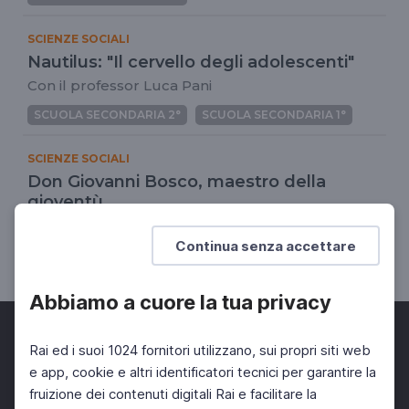
SCIENZE SOCIALI
Nautilus: "Il cervello degli adolescenti"
Con il professor Luca Pani
SCUOLA SECONDARIA 2°
SCUOLA SECONDARIA 1°
SCIENZE SOCIALI
Don Giovanni Bosco, maestro della
gioventù
Fondatore dell'Ordine dei Salesiani
Continua senza accettare
SCUOLA SECONDARIA 2°
SCUOLA SECONDARIA 1°
Abbiamo a cuore la tua privacy
Rai ed i suoi 1024 fornitori utilizzano, sui propri siti web
e app, cookie e altri identificatori tecnici per garantire la
fruizione dei contenuti digitali Rai e facilitare la
Facebook
Twitter
Instagram