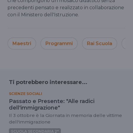
che compongono un mosaico didattico senza
precedenti pensato e realizzato in collaborazione
con il Ministero dell'Istruzione.
Maestri
Programmi
Rai Scuola
Al
Ti potrebbero interessare...
SCIENZE SOCIALI
Passato e Presente: "Alle radici
dell'immigrazione"
Il 3 ottobre è la Giornata in memoria delle vittime
dell'immigrazione
SCUOLA SECONDARIA 2°