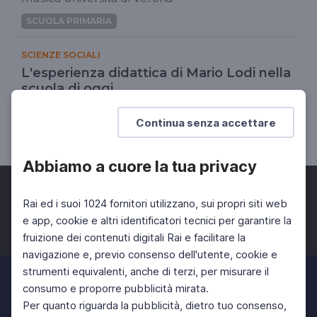
SCUOLA PRIMARIA
SCIENZE SOCIALI
L'esperienza didattica di Mario Lodi nella
scuola di oggi
Marco Rossi Doria, presidente I.S. "Con i bambini"
Continua senza accettare
DOCENTI
SCUOLA PRIMARIA
Abbiamo a cuore la tua privacy
Rai ed i suoi 1024 fornitori utilizzano, sui propri siti web
e app, cookie e altri identificatori tecnici per garantire la
fruizione dei contenuti digitali Rai e facilitare la
Facebook
Twitter
Instagram
navigazione e, previo consenso dell'utente, cookie e
strumenti equivalenti, anche di terzi, per misurare il
consumo e proporre pubblicità mirata.
Per quanto riguarda la pubblicità, dietro tuo consenso,