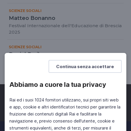
SCIENZE SOCIALI
Matteo Bonanno
Festival Internazionale dell'Educazione di Brescia
2025
SCIENZE SOCIALI
Daniel Baril
Festival Internazionale dell'Educazione di Brescia
Continua senza accettare
2025
Abbiamo a cuore la tua privacy
Rai ed i suoi 1024 fornitori utilizzano, sui propri siti web
e app, cookie e altri identificatori tecnici per garantire la
fruizione dei contenuti digitali Rai e facilitare la
Facebook
Twitter
Instagram
navigazione e, previo consenso dell'utente, cookie e
strumenti equivalenti, anche di terzi, per misurare il