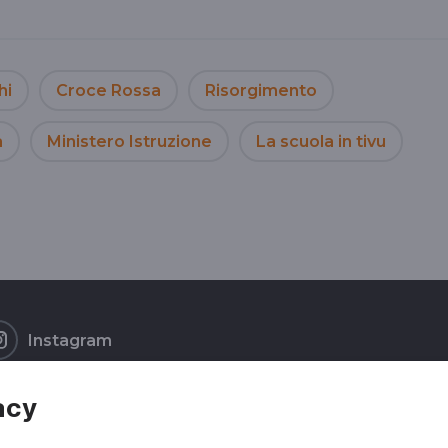
hi
Croce Rossa
Risorgimento
a
Ministero Istruzione
La scuola in tivu
Instagram
acy