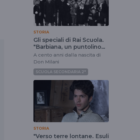
STORIA
Gli speciali di Rai Scuola.
"Barbiana, un puntolino
nell'universo"
A cento anni dalla nascita di
Don Milani
SCUOLA SECONDARIA 2°
STORIA
"Verso terre lontane. Esuli