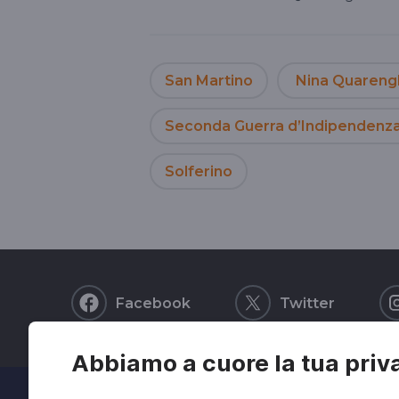
San Martino
Nina Quareng
Seconda Guerra d’Indipendenz
Solferino
Facebook
Twitter
Abbiamo a cuore la tua priv