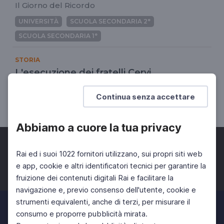
Il Giorno del Ricordo
UNIVERSITÀ
SCUOLA SECONDARIA 2°
SCUOLA SECONDARIA 1°
STORIA
L'esecuzione dei fratelli Cervi
28 dicembre 1943
Continua senza accettare
SCUOLA SECONDARIA 2°
Abbiamo a cuore la tua privacy
Rai ed i suoi 1022 fornitori utilizzano, sui propri siti web
e app, cookie e altri identificatori tecnici per garantire la
fruizione dei contenuti digitali Rai e facilitare la
Facebook
Twitter
Instagram
navigazione e, previo consenso dell'utente, cookie e
strumenti equivalenti, anche di terzi, per misurare il
consumo e proporre pubblicità mirata.