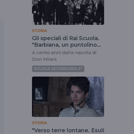
STORIA
Gli speciali di Rai Scuola.
"Barbiana, un puntolino
nell'universo"
A cento anni dalla nascita di
Don Milani
SCUOLA SECONDARIA 2°
STORIA
"Verso terre lontane. Esuli