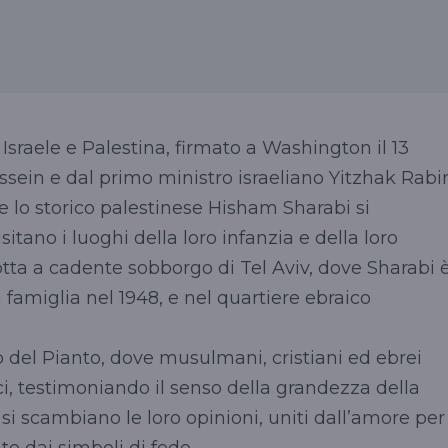
 Israele e Palestina, firmato a Washington il 13
ssein
e dal primo ministro israeliano
Yitzhak
Rabin
e lo storico palestinese
Hisham
Sharabi
si
sitano i luoghi della loro infanzia e della loro
dotta a cadente sobborgo di Tel
Aviv
, dove
Sharabi
 famiglia nel 1948, e nel quartiere ebraico
del Pianto, dove musulmani, cristiani ed ebrei
i, testimoniando il senso della grandezza della
ali si scambiano le loro opinioni, uniti dall’amore per
te dai simboli di fede.