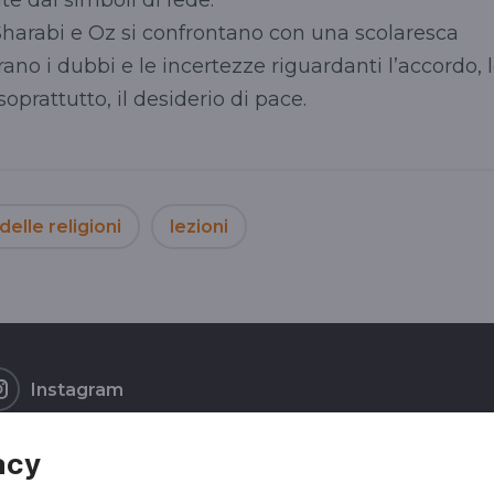
Sharabi
e
Oz
si
confrontano
con una scolaresca
rano i dubbi e le incertezze riguardanti l’accordo, 
 soprattutto, il desiderio di pace.
delle religioni
lezioni
Instagram
acy