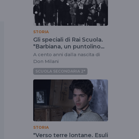
STORIA
Gli speciali di Rai Scuola.
"Barbiana, un puntolino
nell'universo"
A cento anni dalla nascita di
Don Milani
SCUOLA SECONDARIA 2°
STORIA
"Verso terre lontane. Esuli