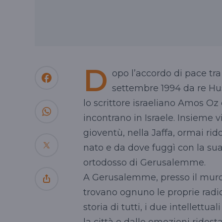
D
opo l’accordo di pace tra
settembre 1994 da re
Hu
lo scrittore israeliano
Amos
Oz
incontrano in Israele. Insieme vi
gioventù, nella
Jaffa
, ormai ri
nato e da dove fuggì con la sua
ortodosso di Gerusalemme.
A Gerusalemme, presso il muro 
trovano ognuno le proprie radic
storia di tutti, i due intellettu
la città e dalle emozioni ridesta