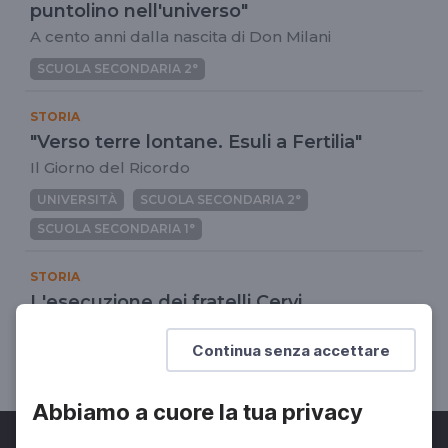
puntolino nell'universo"
A cento anni dalla nascita di Don Milani
SCUOLA SECONDARIA 2°
STORIA
"Verso terre lontane. Esuli a Fertilia"
Il Giorno del Ricordo
UNIVERSITÀ
SCUOLA SECONDARIA 2°
SCUOLA SECONDARIA 1°
STORIA
L'esecuzione dei fratelli Cervi
28 dicembre 1943
Continua senza accettare
SCUOLA SECONDARIA 2°
Abbiamo a cuore la tua privacy