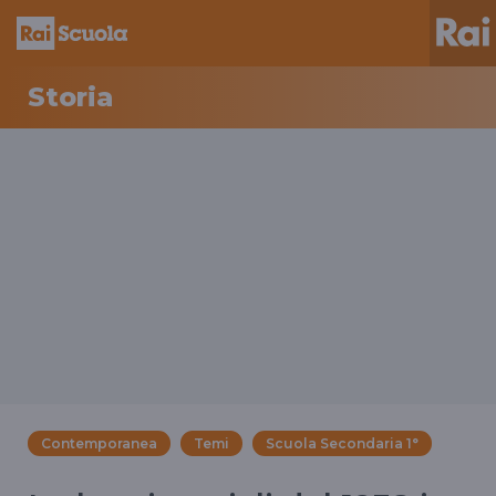
Storia
Contemporanea
Temi
Scuola Secondaria 1°