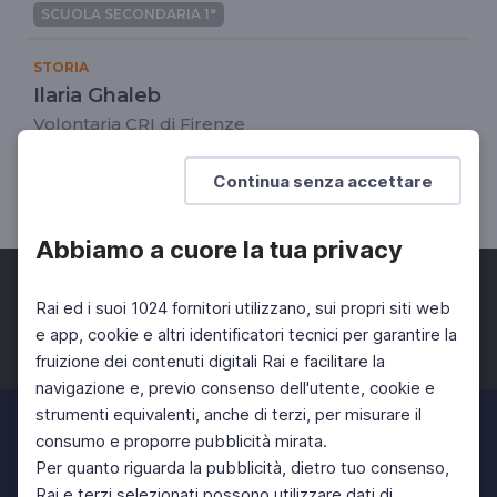
SCUOLA SECONDARIA 1°
STORIA
Ilaria Ghaleb
Volontaria CRI di Firenze
DOCENTI
SCUOLA SECONDARIA 2°
Continua senza accettare
SCUOLA SECONDARIA 1°
Abbiamo a cuore la tua privacy
Rai ed i suoi 1024 fornitori utilizzano, sui propri siti web
e app, cookie e altri identificatori tecnici per garantire la
fruizione dei contenuti digitali Rai e facilitare la
Facebook
Twitter
Instagram
navigazione e, previo consenso dell'utente, cookie e
strumenti equivalenti, anche di terzi, per misurare il
consumo e proporre pubblicità mirata.
Per quanto riguarda la pubblicità, dietro tuo consenso,
Rai e terzi selezionati possono utilizzare dati di