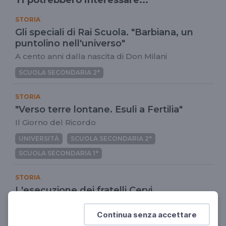
STORIA
Gli speciali di Rai Scuola. "Barbiana, un
puntolino nell'universo"
A cento anni dalla nascita di Don Milani
SCUOLA SECONDARIA 2°
STORIA
"Verso terre lontane. Esuli a Fertilia"
Il Giorno del Ricordo
UNIVERSITÀ
SCUOLA SECONDARIA 2°
SCUOLA SECONDARIA 1°
STORIA
L'esecuzione dei fratelli Cervi
28 dicembre 1943
Continua senza accettare
SCUOLA SECONDARIA 2°