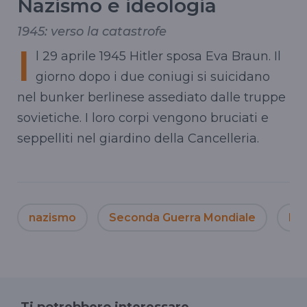
Nazismo e ideologia
1945: verso la catastrofe
I
l 29 aprile 1945 Hitler sposa Eva
Braun
. Il
giorno dopo i due coniugi si
suicidano
nel bunker berlinese assediato dalle truppe
sovietiche. I loro corpi vengono bruciati e
seppelliti nel giardino della Cancelleria.
nazismo
Seconda Guerra Mondiale
Eva
Ti potrebbero interessare...