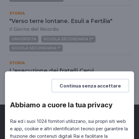
STORIA
"Verso terre lontane. Esuli a Fertilia"
Il Giorno del Ricordo
UNIVERSITÀ
SCUOLA SECONDARIA 2°
SCUOLA SECONDARIA 1°
STORIA
L'esecuzione dei fratelli Cervi
28 dicembre 1943
Continua senza accettare
SCUOLA SECONDARIA 2°
Abbiamo a cuore la tua privacy
Rai ed i suoi 1024 fornitori utilizzano, sui propri siti web
e app, cookie e altri identificatori tecnici per garantire la
fruizione dei contenuti digitali Rai e facilitare la
Facebook
Twitter
Instagram