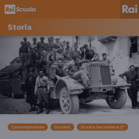
Storia
Contemporanea
Docenti
Scuola Secondaria 2°