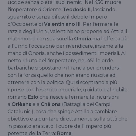
uccide senza pietà i suoi nemici. Nel 450 muore
l'imperatore d'Oriente
Teodosio II
, lasciando
sguarnito e senza difese il debole Impero
d'Occidente di
Valentiniano III
. Per fermare le
razzie degli Unni, Valentiniano propone ad Attila il
matrimonio con sua sorella
Onoria
ma l'offerta dà
all'unno l'occasione per rivendicare, insieme alla
mano di Onoria, anche i possedimenti imperiali. Al
netto rifiuto dell'imperatore, nel 451 le orde
barbariche si spostano in Francia per prendersi
con la forza quello che non erano riuscite ad
ottenere con la politica. Qui si scontrano a più
riprese con l'esercito imperiale, guidato dal nobile
romano
Ezio
che riesce a fermare le incursioni
a
Orlèans
e a
Châlons
(Battaglia dei Campi
Catalunici), cosa che spinge Attilla a cambiare
obiettivo e a puntare direttamente sulla città che
in passato era stato il cuore dell'Impero più
potente della Terra:
Roma
.