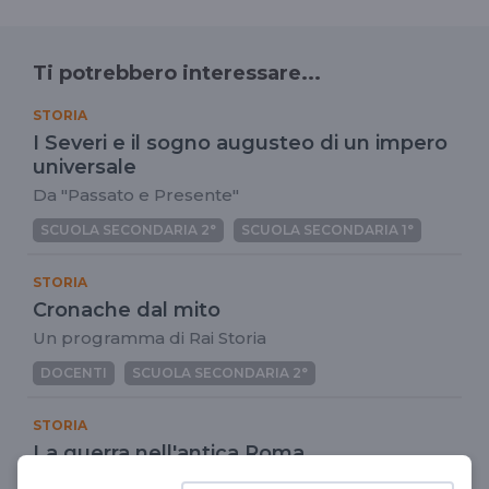
Ti potrebbero interessare...
STORIA
I Severi e il sogno augusteo di un impero
universale
Da "Passato e Presente"
SCUOLA SECONDARIA 2°
SCUOLA SECONDARIA 1°
STORIA
Cronache dal mito
Un programma di Rai Storia
DOCENTI
SCUOLA SECONDARIA 2°
STORIA
La guerra nell'antica Roma
Le strategie