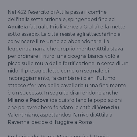
Nel 452 l'esercito di Attila passa il confine
dell'Italia settentrionale, spingendosi fino ad
Aquileia
(attuale Friuli Venezia Giulia) e la mette
sotto assedio. La città resiste agli attacchi fino a
convincere il re unno ad abbandonare. La
leggenda narra che proprio mentre Attila stava
per ordinare il ritiro, una cicogna bianca volò a
picco sulle mura della fortificazione in cerca di un
nido. Il presagio, letto come un segnale di
incoraggiamento, fa cambiare i piani: l'ultimo
attacco sferrato dalla cavalleria unna finalmente
è un successo. In seguito di arrendono anche
Milano
e
Padova
(da cui sfollano le popolazioni
che poi avrebbero fondato la città di
Venezia
).
Valentiniano, aspettandosi l'arrivo di Attila a
Ravenna, decide di fuggire a Roma.
Sulle rive del fiume Mincio però gli Unni si