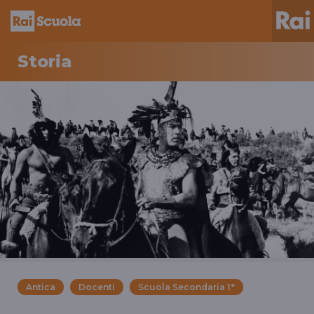
Storia
Antica
Docenti
Scuola Secondaria 1°