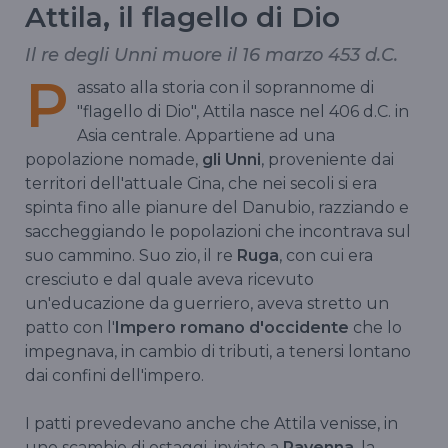
Attila, il flagello di Dio
Il re degli Unni muore il 16 marzo 453 d.C.
P
assato alla storia con il soprannome di
"flagello di Dio", Attila nasce nel 406 d.C. in
Asia centrale. Appartiene ad una
popolazione nomade,
gli Unni
, proveniente dai
territori dell'attuale Cina, che nei secoli si era
spinta fino alle pianure del Danubio, razziando e
saccheggiando le popolazioni che incontrava sul
suo cammino. Suo zio, il re
Ruga
, con cui era
cresciuto e dal quale aveva ricevuto
un'educazione da guerriero, aveva stretto un
patto con l'
Impero romano d'occidente
che lo
impegnava, in cambio di tributi, a tenersi lontano
dai confini dell'impero.
I patti prevedevano anche che Attila venisse, in
uno scambio di ostaggi, inviato a
Ravenna
, la