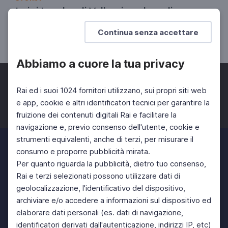
Luigi Lombardi Vallauri: parlare di
Resistenza per educare alla pace
Continua senza accettare
Il ricordo della guerra partigiana in Piemonte
Abbiamo a cuore la tua privacy
Rai ed i suoi 1024 fornitori utilizzano, sui propri siti web
e app, cookie e altri identificatori tecnici per garantire la
fruizione dei contenuti digitali Rai e facilitare la
Facebook
Twitter
Instagram
navigazione e, previo consenso dell'utente, cookie e
strumenti equivalenti, anche di terzi, per misurare il
consumo e proporre pubblicità mirata.
Per quanto riguarda la pubblicità, dietro tuo consenso,
Rai e terzi selezionati possono utilizzare dati di
geolocalizzazione, l'identificativo del dispositivo,
archiviare e/o accedere a informazioni sul dispositivo ed
elaborare dati personali (es. dati di navigazione,
identificatori derivati dall'autenticazione, indirizzi IP, etc)