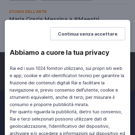
STORIA DELL'ARTE
Maria Grazia Messina a #Maestri
L'eros nell'arte contemporanea
Continua senza accettare
UNIVERSITÀ
SCUOLA SECONDARIA 2°
Abbiamo a cuore la tua privacy
Rai ed i suoi 1024 fornitori utilizzano, sui propri siti web
e app, cookie e altri identificatori tecnici per garantire la
fruizione dei contenuti digitali Rai e facilitare la
Facebook
Twitter
Instagram
navigazione e, previo consenso dell'utente, cookie e
strumenti equivalenti, anche di terzi, per misurare il
consumo e proporre pubblicità mirata.
Per quanto riguarda la pubblicità, dietro tuo consenso,
Rai e terzi selezionati possono utilizzare dati di
geolocalizzazione, l'identificativo del dispositivo,
archiviare e/o accedere a informazioni sul dispositivo ed