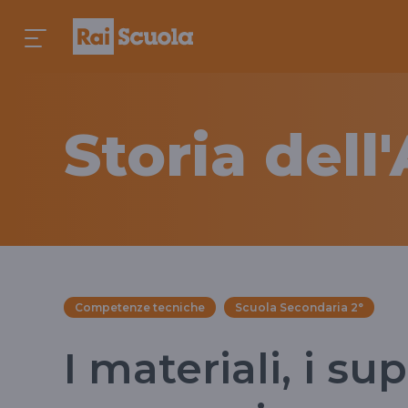
Storia dell
Competenze tecniche
Scuola Secondaria 2°
I materiali, i su