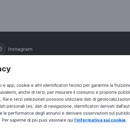
Instagram
acy
b e app, cookie e altri identificatori tecnici per garantire la fruizion
ivalenti, anche di terzi, per misurare il consumo e proporre pubbli
Rai e terzi selezionati possono utilizzare dati di geolocalizzazione,
 personali (es. dati di navigazione, identificatori derivati dall'auten
e le performance degli annunci e derivare osservazioni sul pubblico
. Per saperne di più puoi visionare qui
l'informativa sui cookie
.