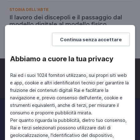
STORIA DELL'ARTE
Il lavoro dei discepoli e il passaggio dal
modello digitale al modello fisico
I discepoli della natura
Continua senza accettare
SCUOLA SECONDARIA 2°
Abbiamo a cuore la tua privacy
Rai ed i suoi 1024 fornitori utilizzano, sui propri siti web
e app, cookie e altri identificatori tecnici per garantire la
fruizione dei contenuti digitali Rai e facilitare la
Facebook
Twitter
Instagram
navigazione e, previo consenso dell'utente, cookie e
strumenti equivalenti, anche di terzi, per misurare il
consumo e proporre pubblicità mirata.
Per quanto riguarda la pubblicità, dietro tuo consenso,
Rai e terzi selezionati possono utilizzare dati di
geolocalizzazione, l'identificativo del dispositivo,