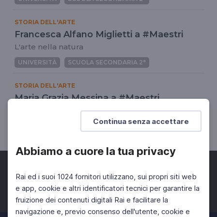
STORIA DELL'ARTE
Francesca Alfano Miglietti a #Maestri
L'arte nella natura
UNIVERSITÀ
SCUOLA SECONDARIA 2°
STORIA DELL'ARTE
Maria Grazia Messina a #Maestri
L'eros nell'arte contemporanea
Continua senza accettare
UNIVERSITÀ
SCUOLA SECONDARIA 2°
Abbiamo a cuore la tua privacy
Rai ed i suoi 1024 fornitori utilizzano, sui propri siti web
e app, cookie e altri identificatori tecnici per garantire la
fruizione dei contenuti digitali Rai e facilitare la
Facebook
Twitter
Instagram
navigazione e, previo consenso dell'utente, cookie e