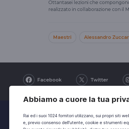
Ottantasei lezioni che compongono
realizzato in collaborazione con il M
Maestri
Alessandro Zuccar
Facebook
Twitter
Abbiamo a cuore la tua priv
Rai ed i suoi 1024 fornitori utilizzano, sui propri siti we
e, previo consenso dell'utente, cookie e strumenti equ