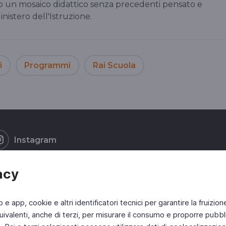
 un mosaico didattico senza precedenti pensato e
inistero dell'Istruzione.
i
Programmi
Rai Scuola
Instagram
acy
b e app, cookie e altri identificatori tecnici per garantire la fruizion
ivalenti, anche di terzi, per misurare il consumo e proporre pubbli