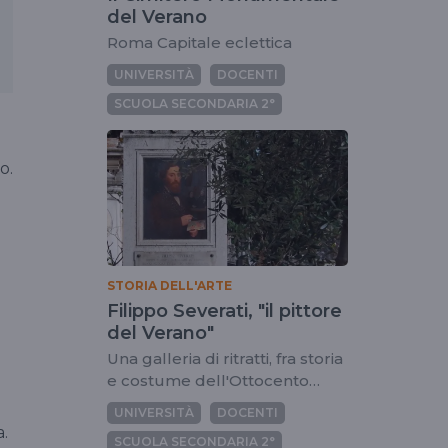
del Verano
Roma Capitale eclettica
UNIVERSITÀ
DOCENTI
SCUOLA SECONDARIA 2°
o.
STORIA DELL'ARTE
Filippo Severati, "il pittore
del Verano"
Una galleria di ritratti, fra storia
e costume dell'Ottocento
romano
UNIVERSITÀ
DOCENTI
a.
SCUOLA SECONDARIA 2°