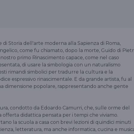
e di Storia dell'arte moderna alla Sapienza di Roma,
Angelico, come fu chiamato, dopo la morte, Guido di Pietr
el nostro primo Rinascimento capace, come nel caso
esentata, di usare la simbologia con un naturalismo
uesti rimandi simbolici per tradurre la cultura e la
dice espressivo rinascimentale. E da grande artista, fu al
na dimensione popolare, rappresentando anche gente
tura, condotto da Edoardo Camurri, che, sulle orme del
fferta didattica pensata per i tempi che viviamo.
ano la scuola a casa con brevi lezioni di quindici minuti
 scienza, letteratura, ma anche informatica, cucina e music