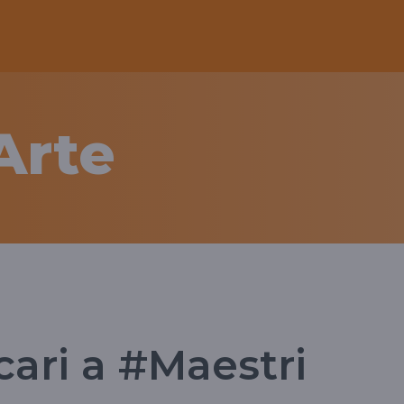
'Arte
ari a #Maestri