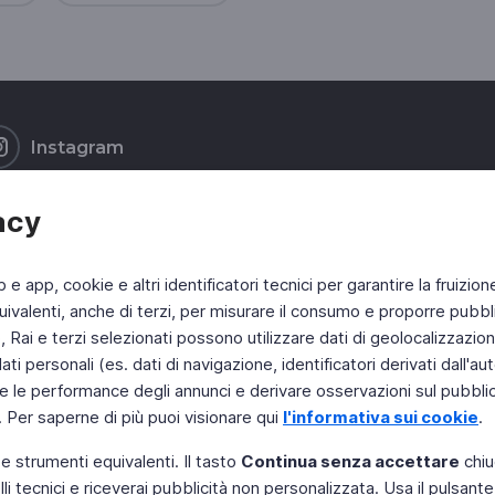
Instagram
acy
b e app, cookie e altri identificatori tecnici per garantire la fruizion
ivalenti, anche di terzi, per misurare il consumo e proporre pubbli
Rai e terzi selezionati possono utilizzare dati di geolocalizzazione,
 personali (es. dati di navigazione, identificatori derivati dall'auten
e le performance degli annunci e derivare osservazioni sul pubblico
. Per saperne di più puoi visionare qui
l'informativa sui cookie
.
 e strumenti equivalenti. Il tasto
Continua senza accettare
chiu
li tecnici e riceverai pubblicità non personalizzata. Usa il pulsant