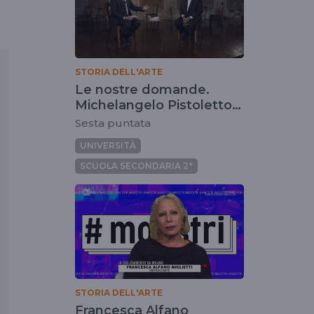
STORIA DELL'ARTE
Le nostre domande.
Michelangelo Pistoletto:
Cos'è l'arte?
Sesta puntata
UNIVERSITÀ
SCUOLA SECONDARIA 2°
STORIA DELL'ARTE
Francesca Alfano