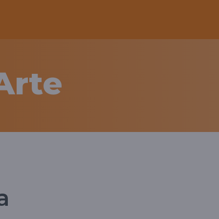
'Arte
a