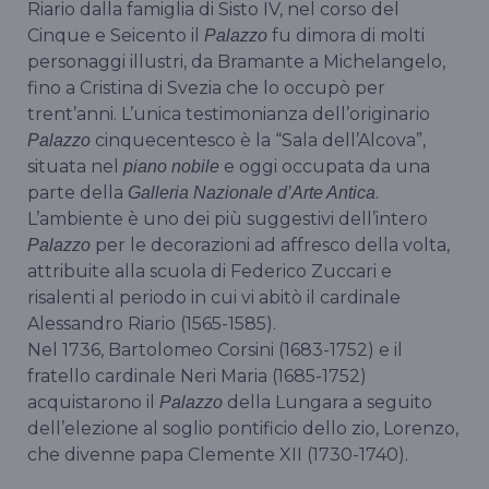
Riario dalla famiglia di Sisto IV, nel corso del
Cinque e Seicento il
fu dimora di molti
Palazzo
personaggi illustri, da Bramante a Michelangelo,
fino a Cristina di Svezia che lo occupò per
trent’anni. L’unica testimonianza dell’originario
cinquecentesco è la “Sala dell’Alcova”,
Palazzo
situata nel
e oggi occupata da una
piano nobile
parte della
.
Galleria Nazionale d’Arte Antica
L’ambiente è uno dei più suggestivi dell’intero
per le decorazioni ad affresco della volta,
Palazzo
attribuite alla scuola di Federico Zuccari e
risalenti al periodo in cui vi abitò il cardinale
Alessandro Riario (1565-1585).
Nel 1736, Bartolomeo Corsini (1683-1752) e il
fratello cardinale Neri Maria (1685-1752)
acquistarono il
della Lungara a seguito
Palazzo
dell’elezione al soglio pontificio dello zio, Lorenzo,
che divenne papa Clemente XII (1730-1740).