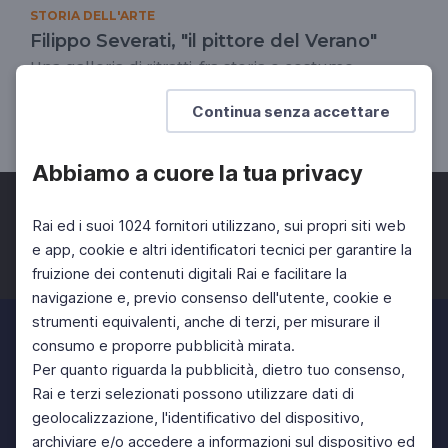
STORIA DELL'ARTE
Filippo Severati, "il pittore del Verano"
Una galleria di ritratti, fra storia e costume
dell'Ottocento romano
Continua senza accettare
UNIVERSITÀ
DOCENTI
SCUOLA SECONDARIA 2°
Abbiamo a cuore la tua privacy
Rai ed i suoi 1024 fornitori utilizzano, sui propri siti web
e app, cookie e altri identificatori tecnici per garantire la
fruizione dei contenuti digitali Rai e facilitare la
Facebook
Twitter
Instagram
navigazione e, previo consenso dell'utente, cookie e
strumenti equivalenti, anche di terzi, per misurare il
consumo e proporre pubblicità mirata.
Per quanto riguarda la pubblicità, dietro tuo consenso,
Rai e terzi selezionati possono utilizzare dati di
geolocalizzazione, l'identificativo del dispositivo,
archiviare e/o accedere a informazioni sul dispositivo ed