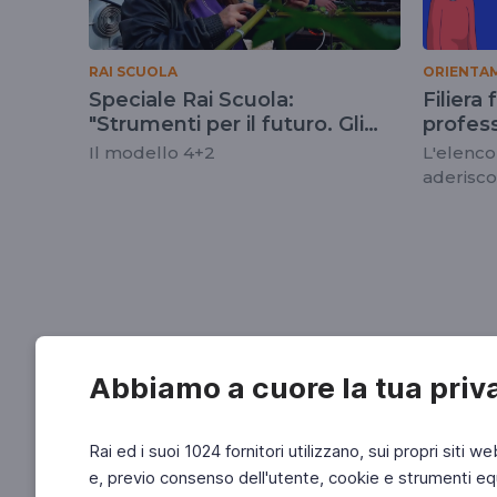
RAI SCUOLA
ORIENTA
Speciale Rai Scuola:
Filiera
"Strumenti per il futuro. Gli
profes
Istituti Tecnici"
Il modello 4+2
L'elenco
aderisco
Abbiamo a cuore la tua priv
Rai ed i suoi 1024 fornitori utilizzano, sui propri siti we
e, previo consenso dell'utente, cookie e strumenti equ