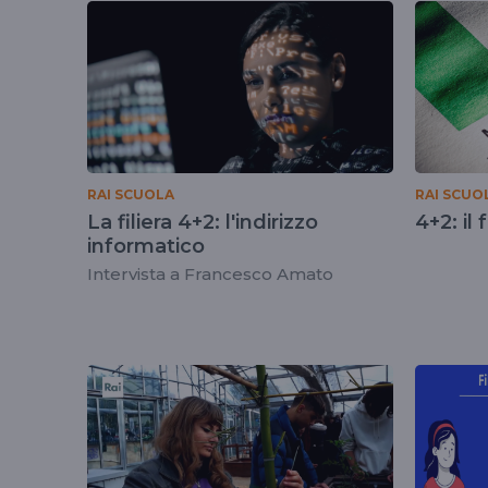
tag
4piu2
RAI SCUOLA
RAI SCUO
La filiera 4+2: l'indirizzo
4+2: il
informatico
Intervista a Francesco Amato