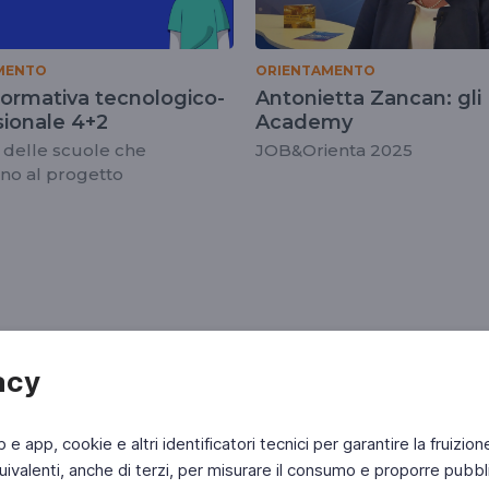
MENTO
ORIENTAMENTO
 formativa tecnologico-
Antonietta Zancan: gli
sionale 4+2
Academy
 delle scuole che
JOB&Orienta 2025
no al progetto
acy
b e app, cookie e altri identificatori tecnici per garantire la fruizion
ivalenti, anche di terzi, per misurare il consumo e proporre pubbli