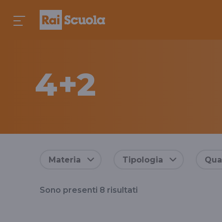
4+2
Risultati
Materia
Tipologia
Qual
per
Sono presenti
8
risultati
il