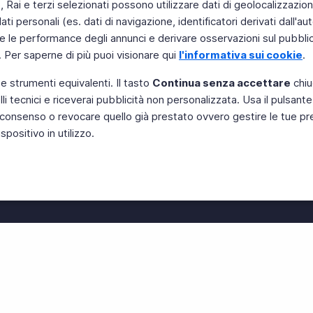
Rai e terzi selezionati possono utilizzare dati di geolocalizzazione,
 personali (es. dati di navigazione, identificatori derivati dall'auten
e le performance degli annunci e derivare osservazioni sul pubblico
. Per saperne di più puoi visionare qui
l'informativa sui cookie
.
 e strumenti equivalenti. Il tasto
Continua senza accettare
chiu
li tecnici e riceverai pubblicità non personalizzata. Usa il pulsant
Instagram
 il consenso o revocare quello già prestato ovvero gestire le tue p
positivo in utilizzo.