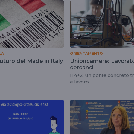
LA
ORIENTAMENTO
 futuro del Made in Italy
Unioncamere: Lavorato
cercansi
Il 4+2, un ponte concreto t
e lavoro