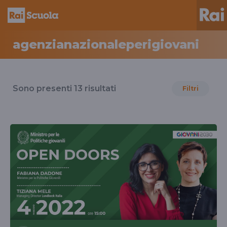
agenzianazionaleperigiovani
Risultati
per
Sono presenti
13
risultati
Filtri
il
tag
agenzianazionaleperigiovani